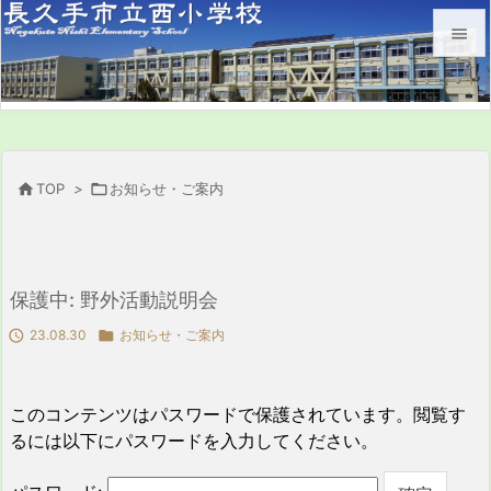


メニュ

サイド


TOP
>

お知らせ・ご案内
前へ

次へ
保護中: 野外活動説明会

検索

23.08.30

お知らせ・ご案内
このコンテンツはパスワードで保護されています。閲覧す
るには以下にパスワードを入力してください。