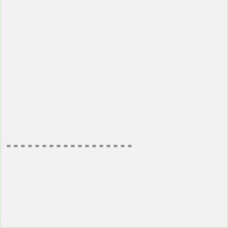
＝＝＝＝＝＝＝＝＝＝＝＝＝＝＝＝＝＝