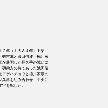
２年（１５８４年）羽柴
）秀吉軍と織田信雄・徳川家
軍が展開した長久手の戦いに
、羽柴方の将であった池田勝
紋アゲハチョウと徳川家康の
ツ葉葵を組み合わせ、中央に
文字を配した。