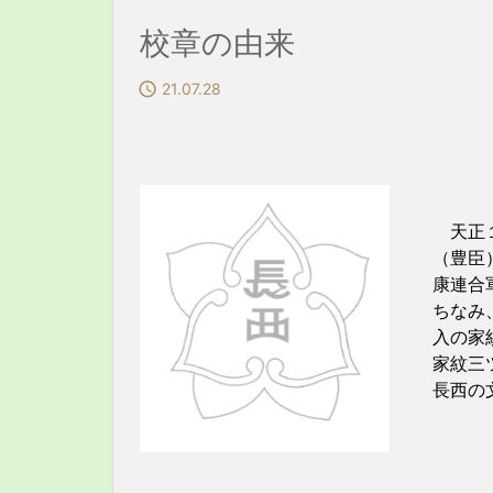
校章の由来

21.07.28
天正１
（豊臣
康連合
ちなみ
入の家
家紋三
長西の