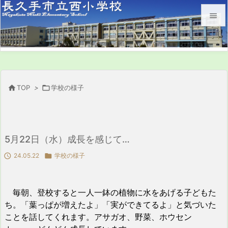


メニュ

サイド


TOP
>

学校の様子
前へ

次へ
5月22日（水）成長を感じて…

検索

24.05.22

学校の様子
毎朝、登校すると一人一鉢の植物に水をあげる子どもた
ち。「葉っぱが増えたよ」「実ができてるよ」と気づいた
ことを話してくれます。アサガオ、野菜、ホウセン