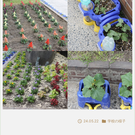

24.05.22

学校の様子