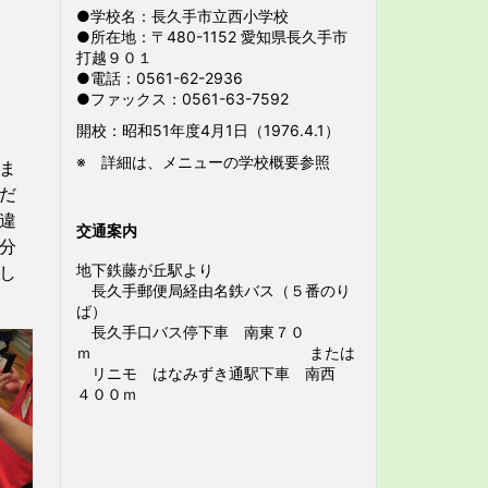
●学校名：長久手市立西小学校
●所在地：〒480-1152 愛知県長久手市
打越９０１
●電話：0561-62-2936
●ファックス：0561-63-7592
開校：昭和51年度4月1日（1976.4.1）
※ 詳細は、メニューの学校概要参照
ま
だ
違
交通案内
分
地下鉄藤が丘駅より
し
長久手郵便局経由名鉄バス（５番のり
ば）
長久手口バス停下車 南東７０
ｍ または
リニモ はなみずき通駅下車 南西
４００ｍ