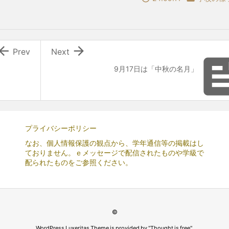


Prev
Next
9月17日は「中秋の名月」
プライバシーポリシー
なお、個人情報保護の観点から、学年通信等の掲載はし
ておりません。ｅメッセージで配信されたものや学級で
配られたものをご参照ください。
©
WordPress Luxeritas Theme is provided by "
Thought is free
".