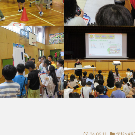

24.09.11

学校の様