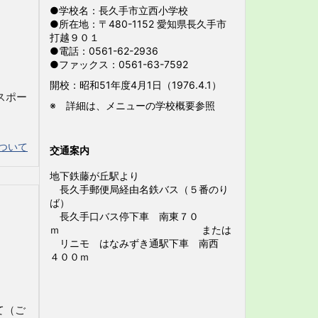
●学校名：長久手市立西小学校
●所在地：〒480-1152 愛知県長久手市
打越９０１
●電話：0561-62-2936
●ファックス：0561-63-7592
開校：昭和51年度4月1日（1976.4.1）
スポー
※ 詳細は、メニューの学校概要参照
ついて
交通案内
地下鉄藤が丘駅より
長久手郵便局経由名鉄バス（５番のり
ば）
長久手口バス停下車 南東７０
ｍ または
リニモ はなみずき通駅下車 南西
４００ｍ
て（ご