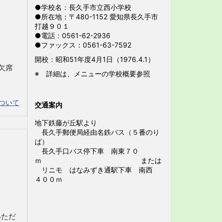
●学校名：長久手市立西小学校
●所在地：〒480-1152 愛知県長久手市
打越９０１
●電話：0561-62-2936
●ファックス：0561-63-7592
開校：昭和51年度4月1日（1976.4.1）
欠席
※ 詳細は、メニューの学校概要参照
ついて
交通案内
地下鉄藤が丘駅より
長久手郵便局経由名鉄バス（５番のり
ば）
長久手口バス停下車 南東７０
ｍ または
リニモ はなみずき通駅下車 南西
４００ｍ
いただ