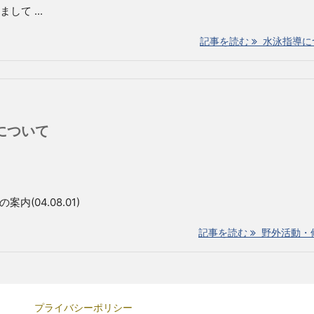
て ...
記事を読む
水泳指導に
について
内(04.08.01)
記事を読む
野外活動・修学
プライバシーポリシー